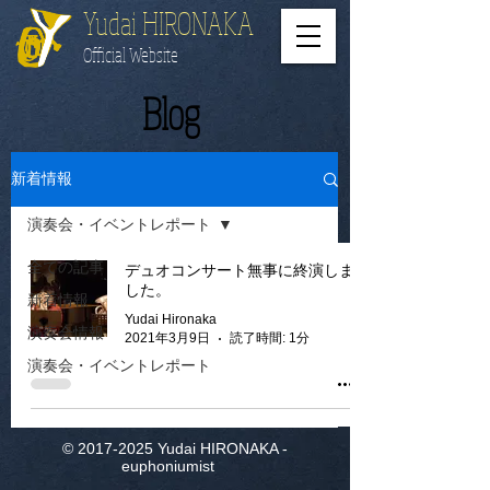
​Yudai HIRONAKA
Official Website
​Blog
新着情報
演奏会・イベントレポート
全ての記事
デュオコンサート無事に終演しま
した。
新着情報
Yudai Hironaka
演奏会情報
2021年3月9日
読了時間: 1分
演奏会・イベントレポート
©
2017-2025
Yudai HIRONAKA -
euphoniumist