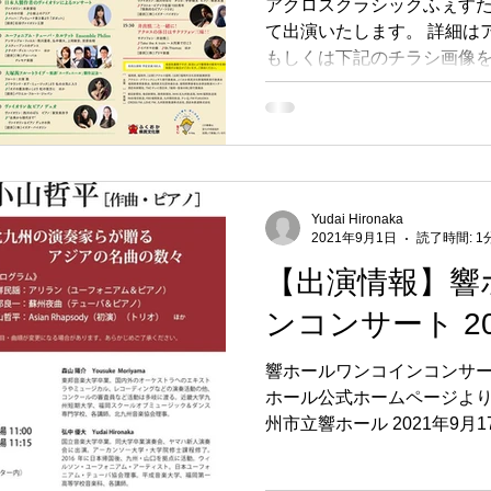
アクロスクラシックふぇす
て出演いたします。 詳細は
もしくは下記のチラシ画像
++++++++++++++++++++++
++++...
Yudai Hironaka
2021年9月1日
読了時間: 1
【出演情報】響
ンコンサート 202
響ホールワンコインコンサ
ホール公式ホームページより
州市立響ホール 2021年9月17日(
ロビー開場／11:15客席開場
学児入場不可 ＊前売当日料金共