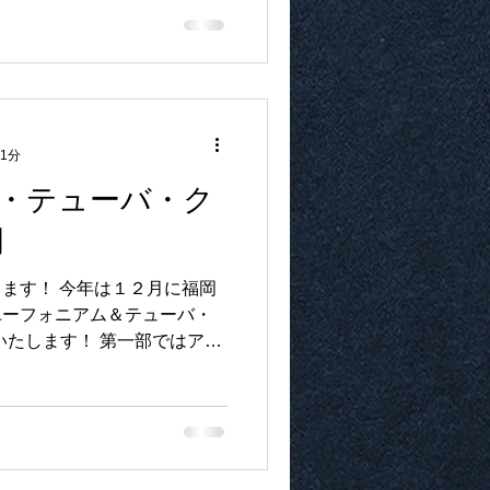
 1分
・テューバ・ク
岡
ます！ 今年は１２月に福岡
ユーフォニアム＆テューバ・
催いたします！ 第一部ではアン
を始め、中高生などの有志団
があり、第二部では参加者全