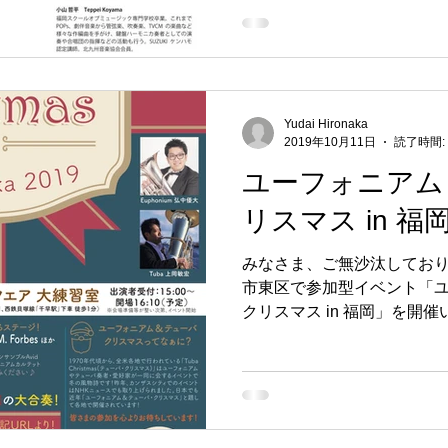
Yudai Hironaka
2019年10月11日
読了時間:
ユーフォニアム
リスマス in 福
みなさま、ご無沙汰しており
市東区で参加型イベント「
クリスマス in 福岡」を開
サンブル・フィロス の演奏
体によるアンサンブル演奏
員でクリスマ...