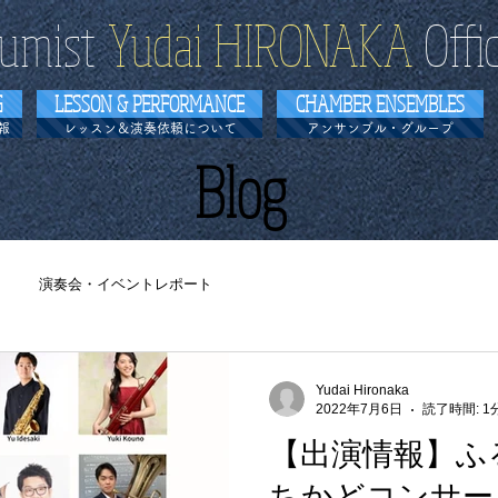
umist
​Yudai HIRONAKA
Offi
G
LESSON & PERFORMANCE
CHAMBER ENSEMBLES
報
レッスン＆演奏依頼について
アンサンブル・グループ
​Blog
演奏会・イベントレポート
Yudai Hironaka
2022年7月6日
読了時間: 1
【出演情報】ふ
ちかどコンサート 