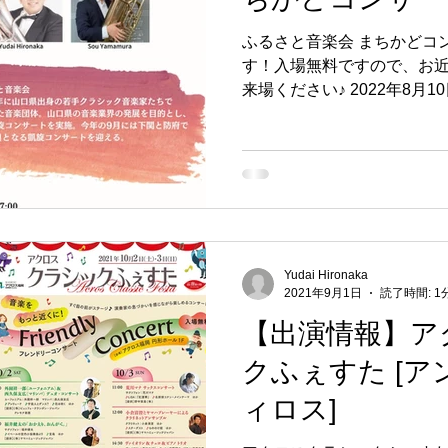
ふるさと音楽会 まちかどコンサート vol.1に出演いたしま
す！入場無料ですので、お
来場ください♪ 2022年8月1
わい交流施設 ２階インフォメ
月11日(木曜日・祝日)...
Yudai Hironaka
2021年9月1日
読了時間: 1
【出演情報】ア
クふぇすた [
ィロス]